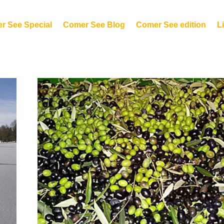
r See Special
Comer See Blog
Comer See edition
Li