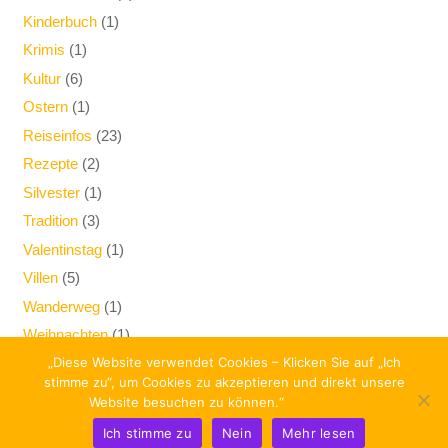
Kinderbuch
(1)
Krimis
(1)
Kultur
(6)
Ostern
(1)
Reiseinfos
(23)
Rezepte
(2)
Silvester
(1)
Tradition
(3)
Valentinstag
(1)
Villen
(5)
Wanderweg
(1)
Weihnachten
(1)
„Diese Website verwendet Cookies – Klicken Sie auf „Ich
stimme zu“, um Cookies zu akzeptieren und direkt unsere
Website besuchen zu können.“
Mehr lesen
© 2012-2025 Copyright Comer See Special –
Impressum+Datenschutz
Ich stimme zu
Nein
Mehr lesen