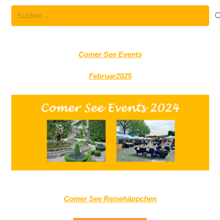
Suchen
nach:
Comer See Events
Februar2025
Comer See Reisehäppchen