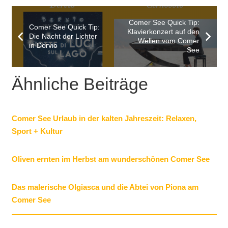
Comer See Quick Tip:
Comer See Quick Tip:
Klavierkonzert auf den
Die Nacht der Lichter
Wellen vom Comer
in Dervio
See
Ähnliche Beiträge
Comer See Urlaub in der kalten Jahreszeit: Relaxen,
Sport + Kultur
Oliven ernten im Herbst am wunderschönen Comer See
Das malerische Olgiasca und die Abtei von Piona am
Comer See