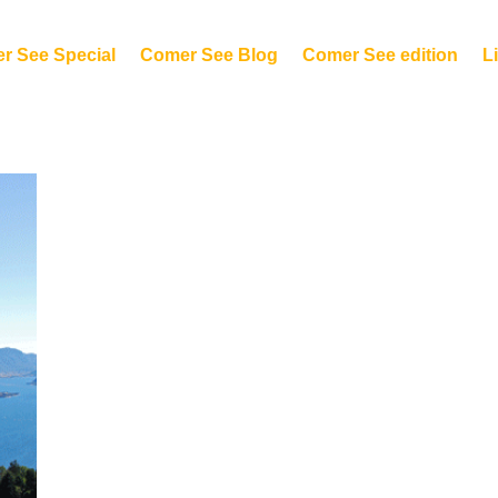
r See Special
Comer See Blog
Comer See edition
Li