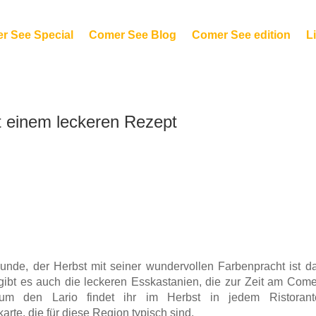
r See Special
Comer See Blog
Comer See edition
Li
 einem leckeren Rezept
unde, der Herbst mit seiner wundervollen Farbenpracht ist da
h gibt es auch die leckeren Esskastanien, die zur Zeit am Come
m den Lario findet ihr im Herbst in jedem Ristorant
arte, die für diese Region typisch sind.