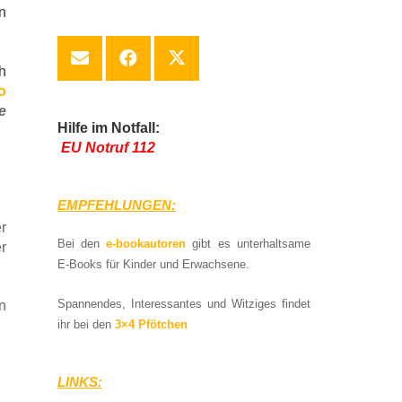
n
h
o
e
Hilfe im Notfall:
EU Notruf 112
EMPFEHLUNGEN:
r
Bei den
e-bookautoren
gibt es unterhaltsame
r
E-Books für Kinder und Erwachsene.
Spannendes, Interessantes und Witziges findet
n
ihr bei den
3×4 Pfötchen
LINKS: